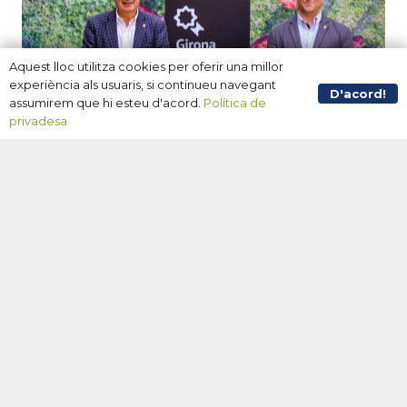
Aquest lloc utilitza cookies per oferir una millor
experiència als usuaris, si continueu navegant
D'acord!
assumirem que hi esteu d'acord.
Política de
privadesa
7 productes elaborats al Pla de l’Estany
han estat distingits amb el Premi de la
5ª Edició de Girona Excel·lent – Segell
de Qualitat Agroalimentària.
INICI
NOTÍCIES EMPRENEDORIA
PLA ESTRATÈGIC
TURISME
29 juny 2023
La Diputació de Girona ha presentat aquest dimarts els
guanyadors de la cinquena edició de Girona Excel·lent,
un segell distintiu creat el 2014 amb l’objectiu de donar