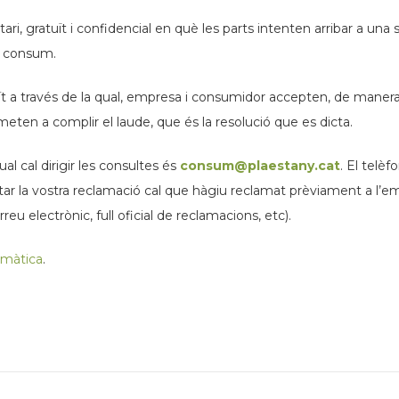
 gratuït i confidencial en què les parts intenten arribar a una s
e consum.
a través de la qual, empresa i consumidor accepten, de manera vo
ten a complir el laude, que és la resolució que es dicta.
l cal dirigir les consultes és
consum@plaestany.cat
. El telè
ar la vostra reclamació cal que hàgiu reclamat prèviament a l’em
eu electrònic, full oficial de reclamacions, etc).
emàtica
.