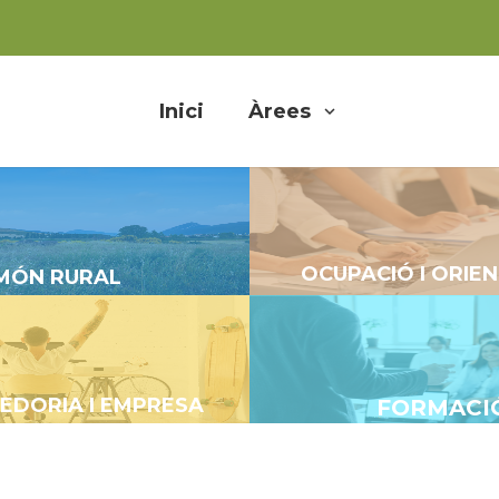
Inici
Àrees
OCUPACIÓ I ORIE
MÓN RURAL
EDORIA I EMPRESA
FORMACI