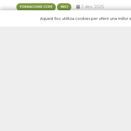
2 des. 2025
FORMACIONS CCPE
INICI
Aquest lloc utilitza cookies per oferir una millo
El Pla de l’Estany fa un pas endavant en la dignificació i
professionalització de les cures amb el llançament d’un
programa formatiu conjunt impulsat per Càritas Pla de
l’Estany, Grup Mifas i la Cooperativa Avancem Santa Clara.
La iniciativa també compta amb el suport de diversos
agents socials i institucionals…
Navegació
d'entrades