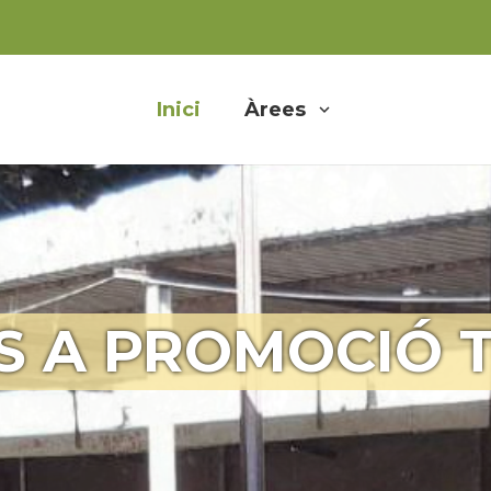
Inici
Àrees
S A PROMOCIÓ T