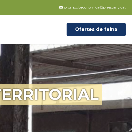
promocioeconomica@plaestany.cat
Ofertes de feina
ERRITORIAL