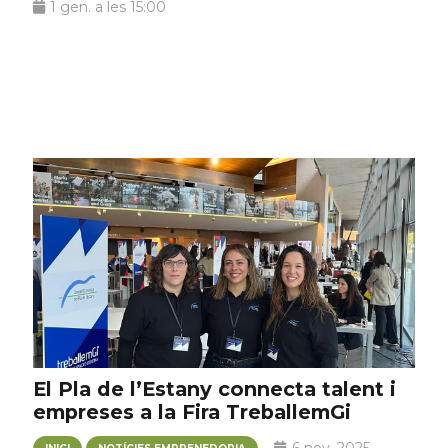
1 gen. a les 15:00
El Pla de l’Estany connecta talent i
empreses a la Fira TreballemGi
6 nov. 2025