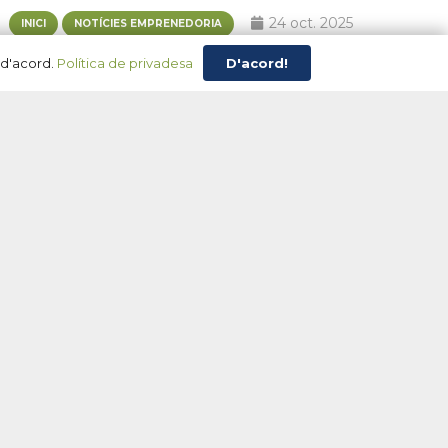
24 oct. 2025
INICI
NOTÍCIES EMPRENEDORIA
D'acord!
 d'acord.
Política de privadesa
L’empresa Tecma Aluminium ha participat aquest dijous, 23
d’octubre, en una nova edició de l’Espai de trobada entre
empreses i talent del Pla de l’Estany, una iniciativa
organitzada per l’Àrea de Promoció Territorial del Consell
Comarcal amb l’objectiu de connectar empreses i
persones en recerca de feina i fomentar el…
2