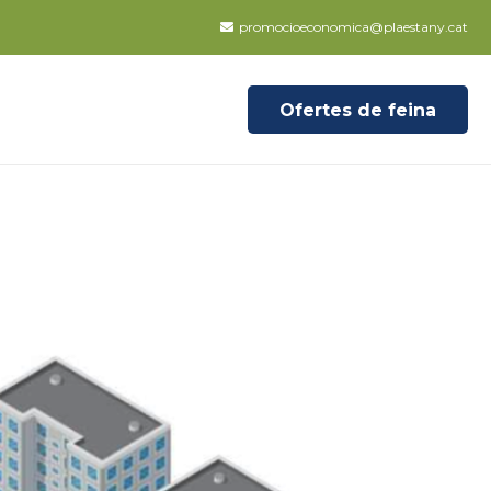
promocioeconomica@plaestany.cat
Ofertes de feina