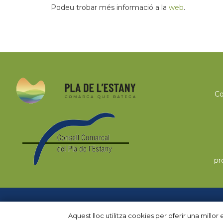
Podeu trobar més informació a la
web
.
Co
pr
Copyright 2020 –
Avis legal
|
Política de cook
Aquest lloc utilitza cookies per oferir una millo