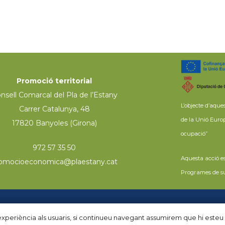
Promoció territorial
nsell Comarcal del Pla de l’Estany
L’objecte d’aqu
Carrer Catalunya, 48
de la Unió Euro
17820 Banyoles (Girona)
ocupació”
972 57 35 50
Aquesta acció e
omocioeconomica@plaestany.cat
Programes de su
ies
|
Política de privacitat
Disse
r experiència als usuaris, si continueu navegant assumirem que hi esteu