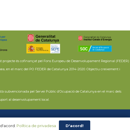
est projecte és cofinançat pel Fons Europeu de Desenvolupament Regional (FEDER)
pea, en el marc del PO FEDER de Catalunya 2014-2020. Objectiu creixement i
stà subvencionada pel Servei Públic d’Ocupació de Catalunya en el marc dels
port al desenvolupament local.
ny web per
Creative Corner
D'acord!
 d'acord.
Política de privadesa