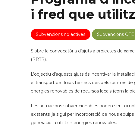
i fred que utili
Subvencions no actives
Subvencions OTE
S’obre la convocatòria d’ajuts a projectes de xarxes
(PRTR).
L’objectiu d’aquests ajuts és incentivar la instal·
el transport de fluids tèrmics des dels centres d
energies renovables de recursos locals (com la bi
Les actuacions subvencionables poden ser la impla
existents; ja sigui per incorporació de nous equips
generació ja utilitzin energies renovables.