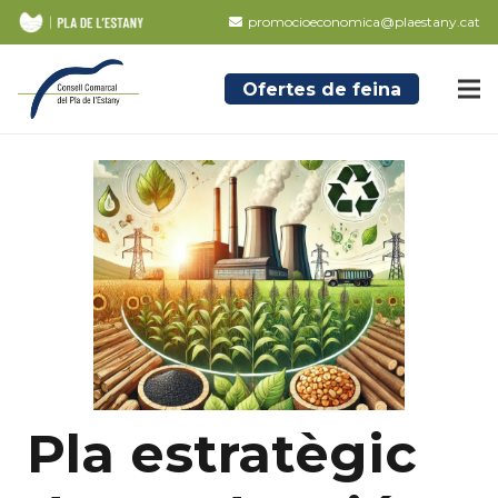
promocioeconomica@plaestany.cat
Ofertes de feina
Pla estratègic