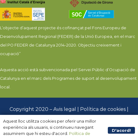
L’objecte d’aquest projecte és cofinançat pel Fons Europeu de
Desenvolupament Regional (FEDER) de la Unió Europea, en el marc
del PO FEDER de Catalunya 2014-2020. Objectiu creixement i
ocupació”
Aquesta acció està subvencionada pel Servei Públic d’Ocupació de
Catalunya en el marc dels Programes de suport al desenvolupament
local.
Copyright 2020 –
Avis legal
|
Política de cookies
|
Política de privacitat
Aquest lloc utilitza cookies per oferir una millor
experiència als usuaris, si continueu navegant
D'acord!
assumirem que hi esteu d'acord.
Política de
Disseny web per
Creative Corner