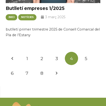
Butlletí empreses 1/2025
3 març 2025
INICI
NOTÍCIES
butlletí primer trimestre 2025 de Consell Comarcal del
Pla de l’Estany
Navegació
1
2
3
4
5
d'entrades
6
7
8