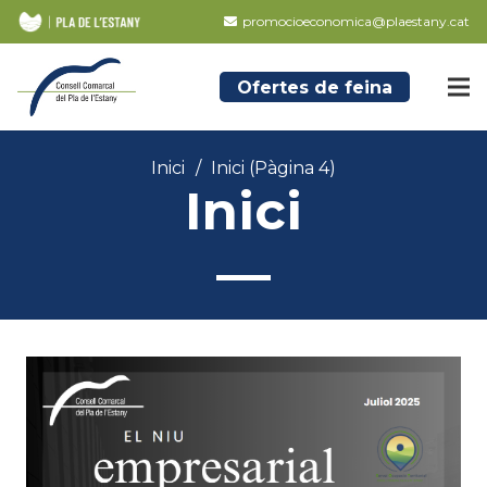
promocioeconomica@plaestany.cat
Ofertes de feina
Inici
/
Inici
(Pàgina 4)
Inici